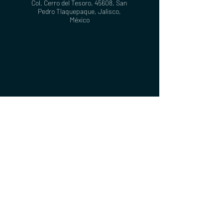
Col. Cerro del Tesoro, 45608, San
Pedro Tlaquepaque, Jalisco​,
México
©Copyright - 2020 / Skaydrus®